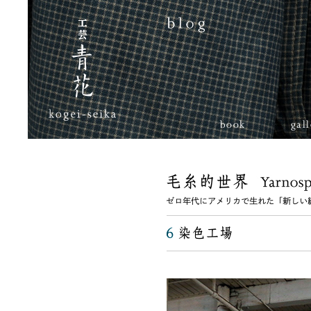
book
gal