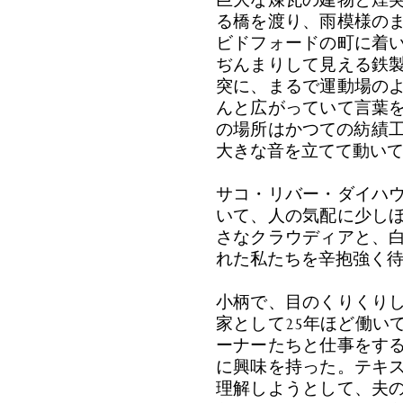
巨大な煉瓦の建物と煙
る橋を渡り、雨模様の
ビドフォードの町に着
ぢんまりして見える鉄
突に、まるで運動場の
んと広がっていて言葉
の場所はかつての紡績工
大きな音を立てて動い
サコ・リバー・ダイハ
いて、人の気配に少し
さなクラウディアと、
れた私たちを辛抱強く
小柄で、目のくりくり
家として25年ほど働い
ーナーたちと仕事をす
に興味を持った。テキ
理解しようとして、夫