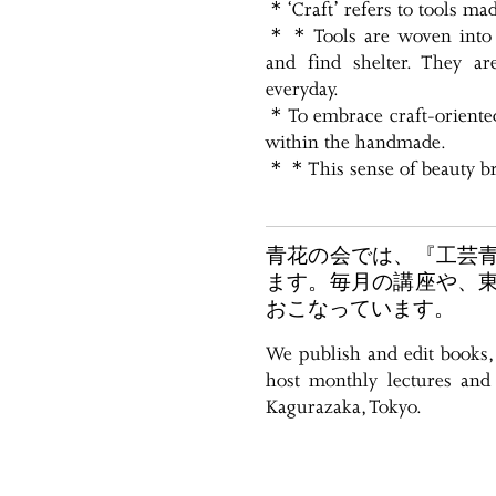
＊‘Craft’ refers to tools m
＊＊Tools are woven into da
and find shelter. They a
everyday.
＊To embrace craft-oriented 
within the handmade.
＊＊This sense of beauty bri
青花の会では、『工芸
ます。毎月の講座や、
おこなっています。
We publish and edit books
host monthly lectures and 
Kagurazaka, Tokyo.