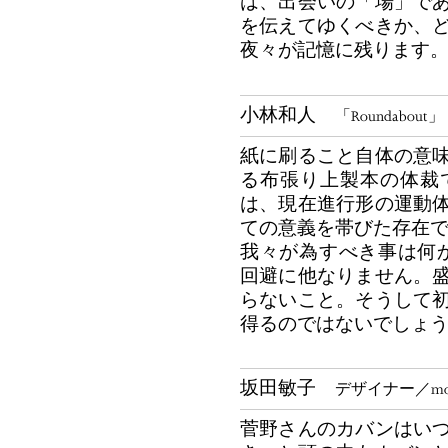
は、出会いの「場」で
を伝えてゆくべきか、
夜々が記憶に残ります
小林和人
「Roundabou
紙に刷ること自体の意
る布張り上製本の体裁
は、現在進行形の運動
ての意義を帯びた存在
我々が為すべき事は何
回避に他なりません。
らないこと。そうして
得るのではないでしょ
坂田敏子
デザイナー／mon 
菅野さんのカバンはい