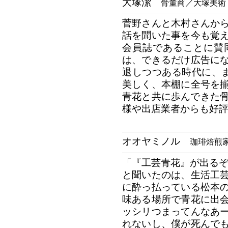
大塚潔
骨董商／大塚美術
菅野さんと木村さんか
話を聞いた事を今も覚
会員誌であることに賛
は、できるだけ広告に
退しつつある時代に、まさ
美しく、本棚に全号を
青花と共に歩んできた骨
様や出店業者からも好
オオヤミノル
珈琲焙煎
「『工芸青花』が出るぞー
と聞いたのは、生活工
に酔っ払っている松本
味ある場所で青花に出
ッシリつまってんなあ
れないし、僕が死んで