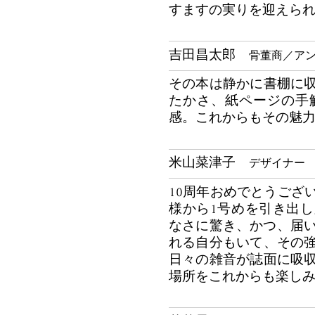
すますの実りを迎えら
吉田昌太郎
骨董商／アン
その本は静かに書棚に
たかさ、紙ページの手
感。これからもその魅
米山菜津子
デザイナー
10周年おめでとうござ
様から1号めを引き出
なさに驚き、かつ、届い
れる自分もいて、その
日々の雑音が誌面に吸
場所をこれからも楽し