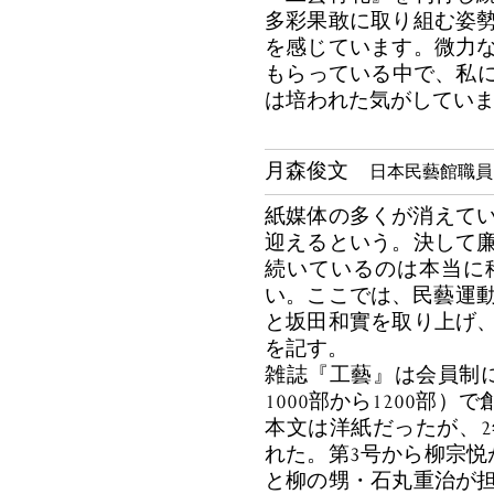
多彩果敢に取り組む姿
を感じています。微力
もらっている中で、私に
は培われた気がしてい
月森俊文
日本民藝館職員
紙媒体の多くが消えてい
迎えるという。決して
続いているのは本当に
い。ここでは、民藝運動
と坂田和實を取り上げ
を記す。
雑誌『工藝』は会員制に
1000部から1200部
本文は洋紙だったが、2
れた。第3号から柳宗悦
と柳の甥・石丸重治が