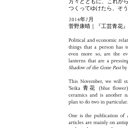
方々とともに、これか
つくってゆけたら、そ
2014年7月
菅野康晴｜『工芸青花
Political and economic relat
things that a person has t
even more so, are the eve
lanterns that are a pressin
Shadow of the Gone Past
by 
This November, we will sta
'Seika 青花 (blue flower) 
ceramics and is another n
plan to do two in particular.
One is the publication of
articles are mainly on antiqu