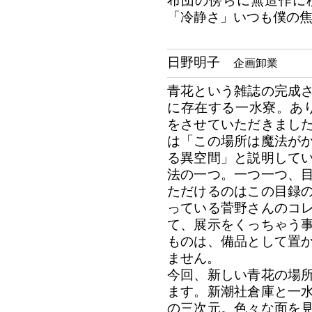
布団の傍らに無造作に
「冷静さ」いつも僕の
日野明子
企画卸業
青花という雑誌の完成
に存在する一水寮。あ
をさせていただきまし
は「この場所は魔法が
る異空間」と説明して
法の一つ。一つ一つ、
ただけるのはこの目録
っている菅野さんのコ
て、展示をくっちゃう
ものは、備品として置
ません。
今回、新しい青花の場
ます。新潮社倉庫と一
の三次元。色々な面を