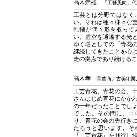
高木崇雄
「工藝風向」代
工芸とは分野ではなく
い。それは種々様々な
軋轢が偶々形を取って
い。虚空を逍遙する光
ゆく場としての「青花
継続してきたことを心
走の拠点であり続ける
高木孝
骨董商／古美術栗
工芸青花、青花の会、
さんはじめ青花にかか
の十年だったことでし
でした。その間に、コ
り、青花の会の先行き
たろうと思います。そ
『工芸青花』を刊行し