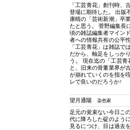
「工芸青花」創刊時、
登場に期待した。 出版
康晴の「芸術新潮」卒
たと思う。 菅野編集長
頃の雑誌編集者マイン
者への情報共有の公平
「工芸青花」は雑誌で
だから、軸足をしっか
う。 現在迄の「工芸青
と、旧来の骨董業界が
が崩れていくのを指を
レで良いのだろうか?
望月通陽
染色家
足元の覚束ない今日こ
代に降ろした碇のよう
見るにつけ、目は過去