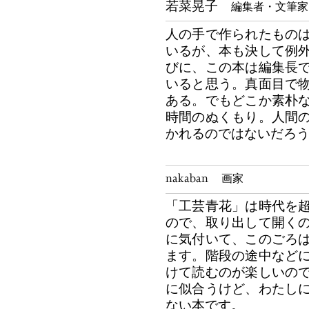
若菜晃子
編集者・文筆家
人の手で作られたもの
いるが、本も決して例
びに、この本は編集長
いると思う。真面目で
ある。でもどこか素朴
時間のぬくもり。人間
かれるのではないだろ
nakaban
画家
「工芸青花」は時代を
ので、取り出して開く
に気付いて、このごろ
ます。階段の途中など
けて読むのが楽しいの
に似合うけど、わたし
ない本です。