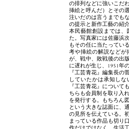
の排列などに強いこだ
挿絵と呼んだ）とその
注いだのは言うまでも
の提示と新作工藝の紹介
本民藝館創設までは、
た。写真家には佐藤浜
もその任に当たってい
考や挿絵の解説などが
が、戦中、敗戦後の出
に遅れが生じ、1951年
『工芸青花』編集長の
していたかは承知しな
『工芸青花』について
ちらも会員制を取り入れ、
を発行する。もちろん図
という大きな誌面に、通
の見所を伝えている。
まっている作品も切り
作だけではなく、生活