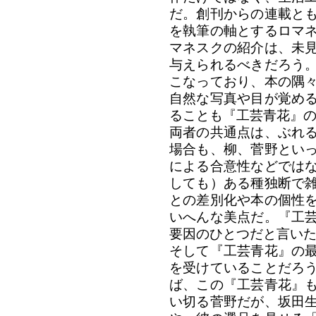
だ。創刊からの連載と
を執筆の軸とするロマ
マネスクの紹介は、未
与えられるべきだろう
こなっており、本の隅
自然な写真や目が覚め
ることも『工芸青花』
両者の共通点は、ぶれ
場合も、柳、菅野とい
による合意性などでは
しても）ある種独断で
との差別化や本の個性
いへんな美点だ。『工
要因のひとつだと言い
そして『工芸青花』の
を受けていることだろ
ば、この『工芸青花』
い切る菅野だが、坂田