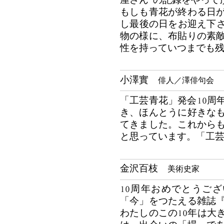
屋さん“の記録をやって
もしも青花が終わる日
し最後の日をお迎え下さ
物の様に、布貼りの素
性を持っていつまでも
小澤實
俳人／澤俳句会
「工芸青花」発会10周
き、ほんとうに好きな
てきました。これから
と思っています。「工
金沢百枝
美術史家
10周年おめでとうござ
「今」をつたえる雑誌
わたしのこの10年は大