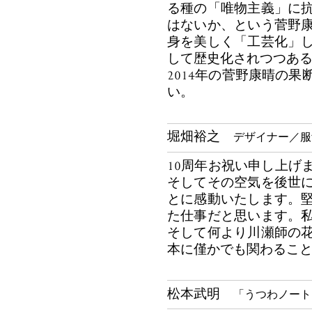
る種の「唯物主義」に
はないか、という菅野
身を美しく「工芸化」
して歴史化されつつあ
2014年の菅野康晴の
い。
堀畑裕之
デザイナー／服飾
10周年お祝い申し上げ
そしてその空気を後世
とに感動いたします。
た仕事だと思います。
そして何より川瀬師の
本に僅かでも関わるこ
松本武明
「うつわノート