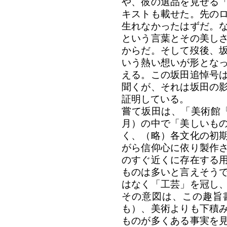
や、彼の選品を見せる
キストも載せた。先の
生れなかったはずだ。
という言葉とその美し
からだ。そして歿後、
いう熱い想いが形となっ
える。この坂田追悼号
聞くが、それは坂田の
証明している。
嘗て坂田は、「美術館『as 
月）の中で「美しいも
く、（略）各文化の初
がら信仰心に依り製作
のすぐ近くに存在する
ものは多いと言えそう
はなく「工芸」を冠し
その意図は、この趣旨
も）、美術よりも下積
ものが多くある事実を