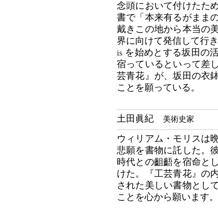
念頭において付けたた
書で「本来有るがまま
戴きこの地から本当の
界に向けて発信して行き度い
is を始めとする坂田
宿っているといって差
芸青花』が、坂田の衣
ことを願っている。
土田眞紀
美術史家
ウィリアム・モリスは
悲願を書物に託した。
時代との齟齬を宿命と
けた。『工芸青花』の
された美しい書物とし
ことを心から願います