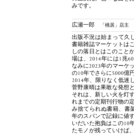
みです。
広瀬一郎
「桃居」店主
出版不況は始まって久しい
書籍雑誌マーケットは
しの落日とはこのことか
場は、2014年には1兆
なみに2023年のマーケ
の10年でさらに5000
2014年、限りなく低
菅野康晴は果敢な発想
それは、新しい火を灯
れまでの定期刊行物の
み捨てられぬ書籍、書架
年のスパンで記録に値
いだいた抱負はこの10
たモノが残っていけば