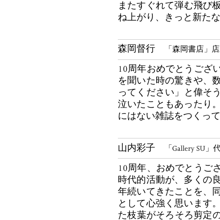
またすぐれて弾む飛び
ね上がり、きっと新た
森岡督行
「森岡書店」店
10周年おめでとうござ
を聞いた時の驚きや、
ってください」と偉そ
泣いたこともあったり。
にはない雑誌をつくっ
山内彩子
「Gallery SU」
10周年、おめでとうご
時代的活動が、多くの良
年続いてきたことを、
として心強く思います。
た枝葉がそろそろ剪定