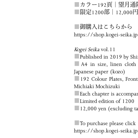
■
カラー192頁｜望月
■
限定1200部｜12,000
■
御購入はこちらから
https://shop.kogei-seika.
Kogei Seika
vol.11
■
Published in 2019 by Sh
■
A4 in size, linen clot
Japanese paper (kozo)
■
192 Colour Plates, Front
Michiaki Mochizuki
■
Each chapter is accompa
■
Limited edition of 1200
■
12,000 yen (excluding t
■
To purchase please click
https://shop.kogei-seika.