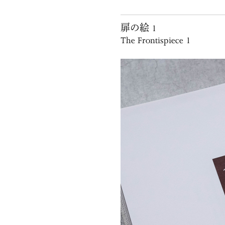
扉の絵 1
The Frontispiece 1