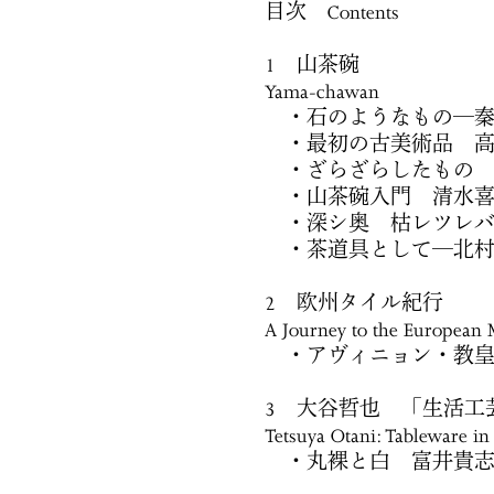
目次 Contents
1 山茶碗
Yama-chawan
・石のようなもの─秦
・最初の古美術品 高
・ざらざらしたもの 
・山茶碗入門 清水喜
・深シ奥 枯レツレバ
・茶道具として─北村
2 欧州タイル紀行
A Journey to the European M
・アヴィニョン・教皇
3 大谷哲也 「生活工
Tetsuya Otani: Tableware in
・丸裸と白 富井貴