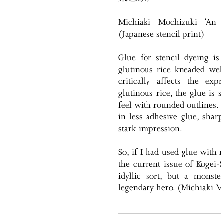
Michiaki Mochizuki ‘An
(Japanese stencil print)
Glue for stencil dyeing 
glutinous rice kneaded wel
critically affects the ex
glutinous rice, the glue is 
feel with rounded outlines.
in less adhesive glue, shar
stark impression.
So, if I had used glue with
the current issue of Kogei
idyllic sort, but a monst
legendary hero. (Michiaki M