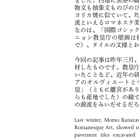
ました。白地に焦茶の
物文も抽象文ものびの
ヨリカ焼に似ていて、
流といえるロマネスク
なのは、「国際ゴシッ
ニョン教皇庁の壁画は
で）、タイルの文様と
今回の記事は昨年三月
材したものです。教皇
いたことなど、近年の
アのオルヴィエートと
皇」（ともに離宮があ
らも産地でした）の線
の源流をみいだせるだろ
Last winter, Momo Kanazawa
Romanesque Art, showed me
pavement tiles excavated