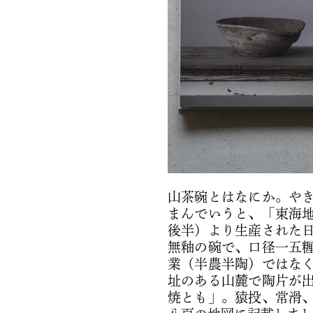
山茶碗とはなにか。や
まんでいうと、「東海
後半）より生産された
無釉の碗で、口径一五
業（半農半陶）ではな
址のある山麓で陶片が
焼とも」。猿投、常滑