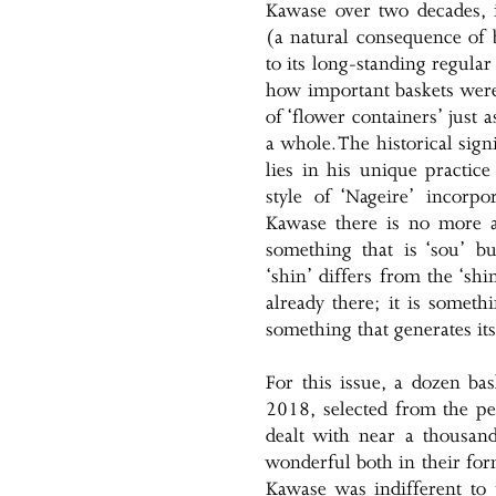
Kawase over two decades, 
(a natural consequence of 
to its long-standing regular
how important baskets were
of ‘flower containers’ just
a whole. The historical sig
lies in his unique practice
style of ‘Nageire’ incorpor
Kawase there is no more a
something that is ‘sou’ bu
‘shin’ differs from the ‘shi
already there; it is someth
something that generates its
For this issue, a dozen b
2018, selected from the pe
dealt with near a thousan
wonderful both in their form
Kawase was indifferent to t