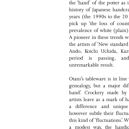
the ‘hand’ of the potter as i
history of Japanese handcra
years (the 1990s to the 201
pick up ‘the loss of count
prevalence of white (plain) 
A pioneer in these trends 
the artists of ‘New standar
Ando, Koichi Uchida, Kaz
period is passing, and
unremarkable result.
Otani’s tableware is in lin
genealogy, but a major dif
hand’. Crockery made by 
artists leave as a mark of 
a difference and unique
however subtle their fluctu
this kind of ‘fluctuations’. 
a modest way, the handicr