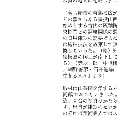
八頁の地図に記載しま
〈名古屋市の東部に広
どの窯からなる猿投山
始めとする古代の灰釉
央権門との需給関係の
の日用雑器の需要増大
は施釉技法を放棄して
換していった。（略）
猿投窯の陶工が南下し
る〉（赤羽一郎「中世
／網野善彦・石井進編
生きる人々』より）
取材は山茶碗を愛する
術館でおこないました
込、高台の写真はかな
す。出自が雑器のせい
のぞけば美術業界では