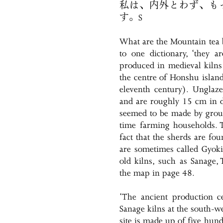
私は、内外とわず、も
す。S
What are the Mountain tea
to one dictionary, ‘they a
produced in medieval kilns 
the centre of Honshu island
eleventh century). Unglaze
and are roughly 15 cm in d
seemed to be made by groups
time farming households. 
fact that the sherds are fo
are sometimes called Gyokiy
old kilns, such as Sanage
the map in page 48.
‘The ancient production ce
Sanage kilns at the south-w
site is made up of five hund