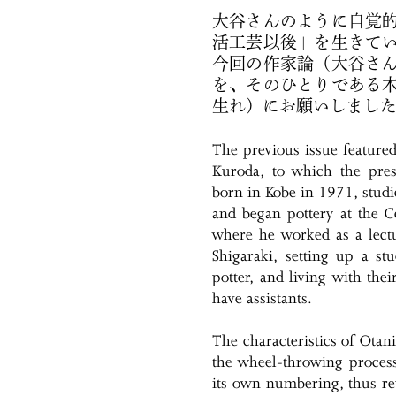
大谷さんのように自覚
活工芸以後」を生きて
今回の作家論（大谷さ
を、そのひとりである
生れ）にお願いしました
The previous issue featured
Kuroda, to which the prese
born in Kobe in 1971, studie
and began pottery at the Ce
where he worked as a lectur
Shigaraki, setting up a st
potter, and living with the
have assistants.
The characteristics of Otan
the wheel-throwing process
its own numbering, thus rep