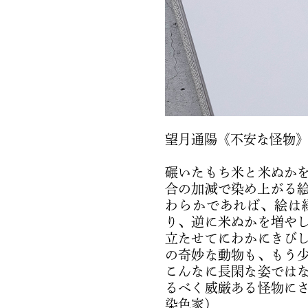
望月通陽《不安な怪物》 
碾いたもち米と米ぬか
合の加減で染め上がる
わらかであれば、絵は
り、逆に米ぬかを増やし
立たせてにわかにきび
の奇妙な動物も、もう少
こんなに長閑な姿では
るべく威厳ある怪物に
染色家）