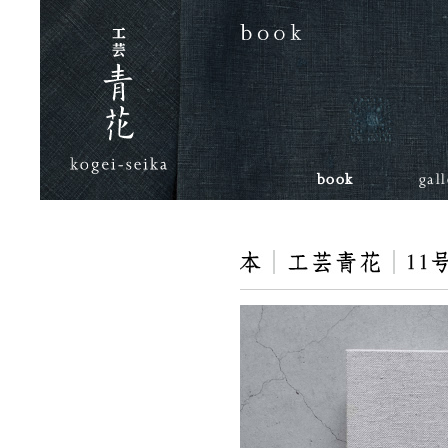
book
gal