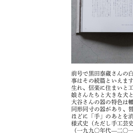
前号で黒田泰蔵さんの
事はその続篇といえま
生れ、信楽に住まいと
娘さんたちと大きな犬
大谷さんの器の特色は
同形同寸の器があり、
ほどに「手」のあとを
様式史（ただし手工芸
（一九九〇年代—二〇