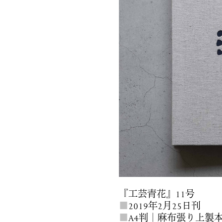
『工芸青花』11号
■
2019年2月25日刊
■
A4判｜麻布張り上製