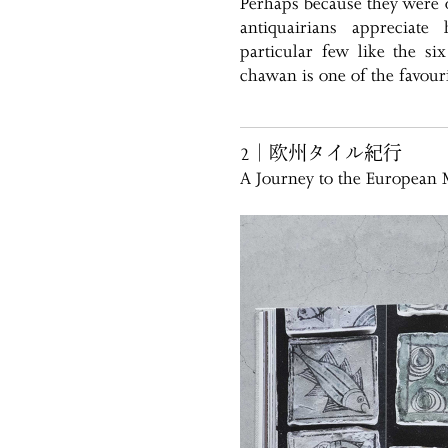
Perhaps because they were o
antiquairians appreciat
particular few like the s
chawan is one of the favour
2｜欧州タイル紀行
A Journey to the European M