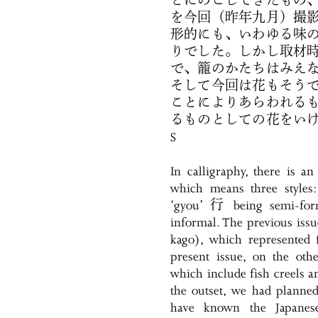
とにのこしてきたもの
を今回（昨年九月）撮
形的にも、いわゆる味
りでした。しかし取材
で、籠のかたちはみえ
そして今回は花もそう
ことによりあらわれる
るものとしての花をい
S
In calligraphy, there is
which means three styles
‘gyou’ 行 being semi-for
informal. The previous iss
kago), which represented f
present issue, on the othe
which include fish creels a
the outset, we had planned 
have known the Japanese