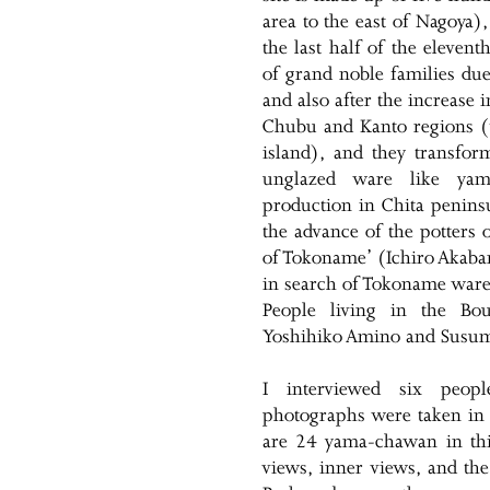
area to the east of Nagoya)
the last half of the eleven
of grand noble families due
and also after the increase 
Chubu and Kanto regions (t
island), and they transfor
unglazed ware like ya
production in Chita peninsu
the advance of the potters 
of Tokoname’ (Ichiro Akaban
in search of Tokoname ware
People living in the Bou
Yoshihiko Amino and Susum
I interviewed six peo
photographs were taken i
are 24 yama-chawan in this
views, inner views, and the