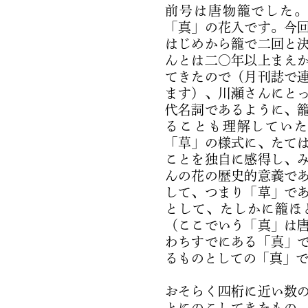
前号は唐物籠でした
「真」の花入です。今
はじめから籠で二回と
んとは二〇年以上まえ
てきたので（月刊誌で
ます）、川瀬さんにと
代名詞であるように、
ることも理解してい
「草」の様式に、たて
ことを独自に感得し、
んの花の歴史的意義で
して、つまり「草」で
として、たしかに籠ほ
（ここでいう「真」は
わちすでにある「真」
るものとしての「真」
おそらく四桁に近い数