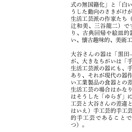
式の無国籍化」と「白
うした動向のさきがけ
生活工芸派の作家たち
辻和美、三谷龍二）で
り、古典回帰や絵皿的
い、懐古趣味的、美術
大谷さんの器は「黒田
が、大きなちがいは「
生活工芸派の器にも、
あり、それが現代の器
い工業製品の食器との
生活工芸の場合はかな
はそうした「ゆらぎ」
工芸と大谷さんの差違
はいえ）手工芸的手工
的手工芸であること
つ）。