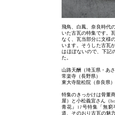
飛鳥、白鳳、奈良時代
いた古瓦の特集です。
なく、瓦当部分に文様
います。そうした古瓦
はほぼないので、下記
た。
山路天酬（埼玉県・あ
常楽寺（長野県）
東大寺龍松院（奈良県
特集のきっかけは骨董
屋）と小松義宜さん（ho
青花』17号特集「無
道、そのおり古瓦の魅