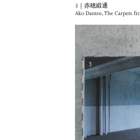
3｜赤穂緞通
Ako Dantsu, The Carpets f