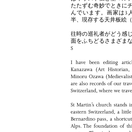
たたずむ奇妙でときに
んでいます。画家は3
半、現存する天井板絵
往時の巡礼者がどう感
面をふちどるさまざま
S
I have been editing art
Kanazawa (Art Historian,
Minoru Ozawa (Medievalist, 
are also records of our tra
Switzerland, where we trave
St Martin’s church stands in
eastern Switzerland, a litt
Bernardino pass, a shortcut
Alps. The foundation of th