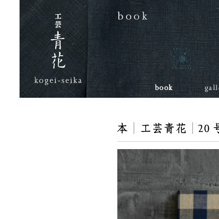
book
gal