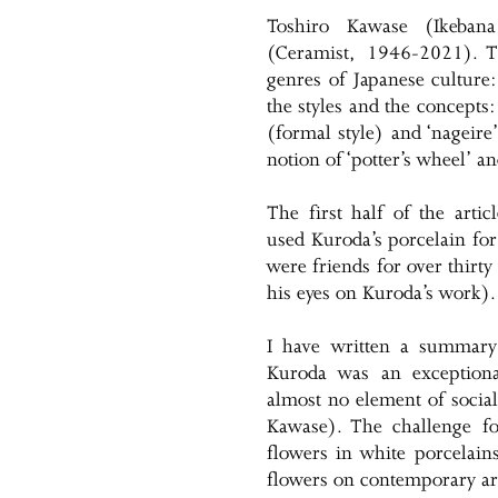
Toshiro Kawase (Ikeban
(Ceramist, 1946-2021). T
genres of Japanese culture
the styles and the concepts
(formal style) and ‘nageire
notion of ‘potter’s wheel’ an
The first half of the arti
used Kuroda’s porcelain for
were friends for over thirt
his eyes on Kuroda’s work).
I have written a summary 
Kuroda was an exceptiona
almost no element of social
Kawase). The challenge f
flowers in white porcelain
flowers on contemporary arti