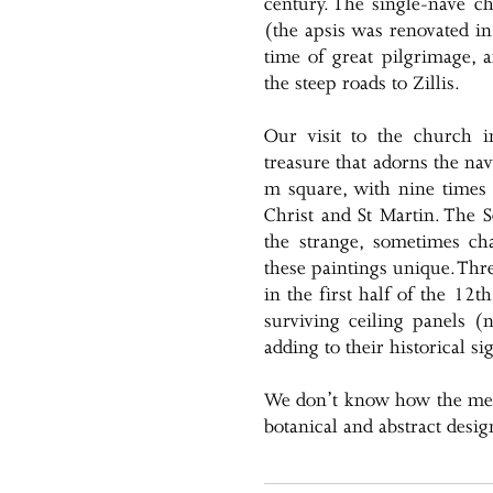
century. The single-nave 
(the apsis was renovated 
time of great pilgrimage, 
the steep roads to Zillis.
Our visit to the church i
treasure that adorns the na
m square, with nine times 
Christ and St Martin. The 
the strange, sometimes ch
these paintings unique. Thr
in the first half of the 12t
surviving ceiling panels (
adding to their historical si
We don’t know how the medie
botanical and abstract desig