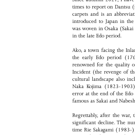
times to report on Dantsu (r
carpets and is an abbreviat
introduced to Japan in t
was woven in Osaka (Sakai
in the late Edo period.
Ako, a town facing the Inl
the early Edo period (17t
renowned for the quality of
Incident (the revenge of th
cultural landscape also i
Naka Kojima (1823-1903) 
error at the end of the Edo
famous as Sakai and Nabes
Regrettably, after the war,
significant decline. The n
time Rie Sakagami (1983-),