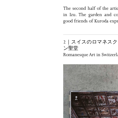
The second half of the arti
in Izu. The garden and co
good friends of Kuroda expr
2｜スイスのロマネス
ン聖堂
Romanesque Art in Switzerla