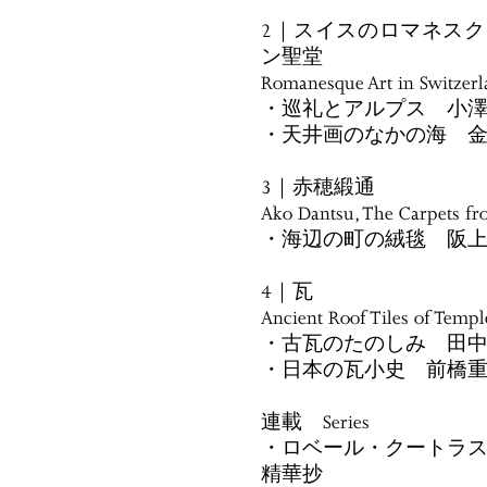
2｜スイスのロマネス
ン聖堂
Romanesque Art in Switzerla
・巡礼とアルプス 小
・天井画のなかの海 
3｜赤穂緞通
Ako Dantsu, The Carpets f
・海辺の町の絨毯 阪
4｜瓦
Ancient Roof Tiles of Templ
・古瓦のたのしみ 田
・日本の瓦小史 前橋
連載 Series
・ロベール・クートラス
精華抄