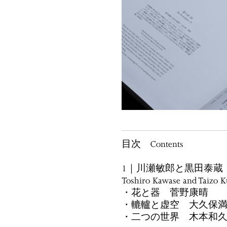
目次 Contents
1｜川瀬敏郎と黒田泰蔵
Toshiro Kawase and Taizo 
・花と器 菅野康晴
・轆轤と虚空 大久保
・二つの世界 木本和