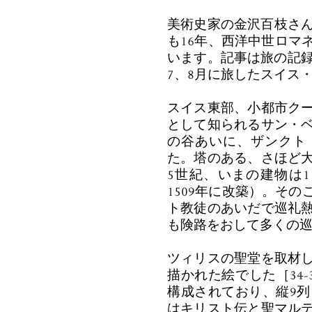
美術史家の金沢百枝さん
も16年、西洋中世ロマ
います。記事は旅の記録
7、8月に旅したスイス
スイス東部、小都市ク
として知られるサン・
の谷あいに、ザンクト
た。塔のある、さほど
5世紀、いまの建物は1
1509年に改築）。そ
ト教徒のあいだで巡礼
も険路をおして多くの
ツィリスの聖堂を取材
描かれた絵でした［34-
構成されており、縦9列
はキリスト伝と聖マル