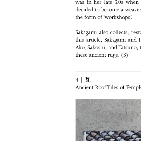
was in her late 20s when 
decided to become a weaver
the form of ‘workshops’.
Sakagami also collects, res
this article, Sakagami and
Ako, Sakoshi, and Tatsuno, 
these ancient rugs. (S)
4｜瓦
Ancient Roof Tiles of Templ