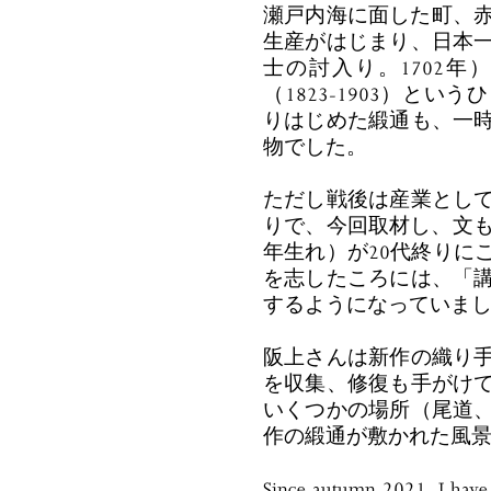
瀬戸内海に面した町、赤
生産がはじまり、日本
士の討入り。1702
（1823-1903）と
りはじめた緞通も、一
物でした。
ただし戦後は産業とし
りで、今回取材し、文も
年生れ）が20代終りに
を志したころには、「
するようになっていま
阪上さんは新作の織り
を収集、修復も手がけ
いくつかの場所（尾道
作の緞通が敷かれた風景
Since autumn 2021, I have 