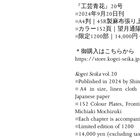
『工芸青花』20号
■
2024年9月20日刊
■
A4判｜45R製麻布張
■
カラー152頁｜望月
■
限定1200部｜14,000
＊御購入はこちらから
https://store.kogei-seika.
Kogei Seika
vol.20
■
Published in 2024 by Shi
■
A4 in size, linen clot
Japanese paper
■
152 Colour Plates, Fronti
Michiaki Mochizuki
■
Each chapter is accompan
■
Limited edition of 1200
■
14,000 yen (excluding ta