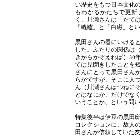
い歴史をもつ日本文化
もわかるかたちで更新
く、川瀬さんは「たて
「轆轤」と「白磁」と
黒田さんの器にいける
した。ふたりの関係は
きからかぞえれば）30
ては見聞きしたことを短
さんにとって黒田さん
らかですが、そこに人
ん（川瀬さんはつねに
とはなにか、だけでな
いうことか、という問
特集後半は伊豆の黒田
コレクションに、故人
田さんが信頼していた友