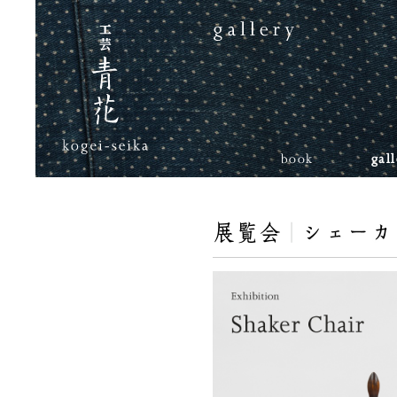
book
gal