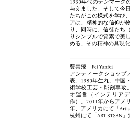
1930年代のデンマー
与えました。そして今
たちがこの様式を学び
アは、精神的な信仰が
り、同時に、信徒たち
りシンプルで質素で美
める、その精神の具現
費雲飛 Fei Yunfei
アンティークショップ／カ
表。1980年生れ。中
術学校工芸・彫刻専攻。2
オ運営（インテリア
作）。2011年からアメ
年、アメリカにて「Artistsa
杭州にて「ARTISTSAN