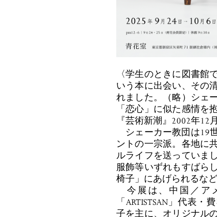
〈学生のときに図書館
いう本に出会い、その
れました。（略）シェ
「恋心」に似た感情を
『芸術新潮』2002年1
シェーカー教団は19
ントの一宗派。各地に
ルライフを送っていま
服飾等いずれもすばら
椅子」にあげられるな
今展は、中国／アメ
「ARTISTSAN」代
子を主に、オリジナル