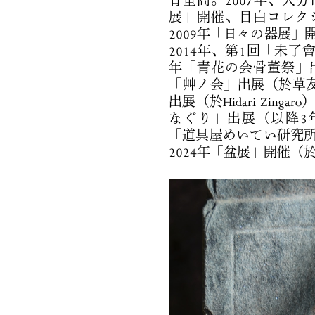
骨董商。2007年、大分
展」開催、目白コレク
2009年「日々の器展」
2014年、第1回「未了會」出
年「青花の会骨董祭」出
「艸ノ会」出展（於草友
出展（於Hidari Zin
なぐり」出展（以降3年間出
「道具屋めいてい研究所
2024年「盆展」開催（於BOO