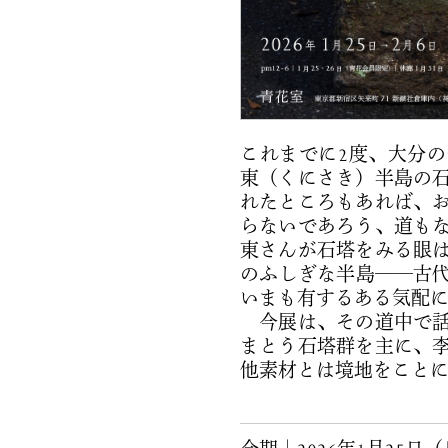
これまでに2度、大分
東（くにさき）半島の
れたところもあれば、
らないであろう、道も
東さんが石塔をみる眼
のふしぎな半島──古
いまも有するある気配
今展は、その道中で話
まとう石塔群を主に、
他素材とは境地をこと