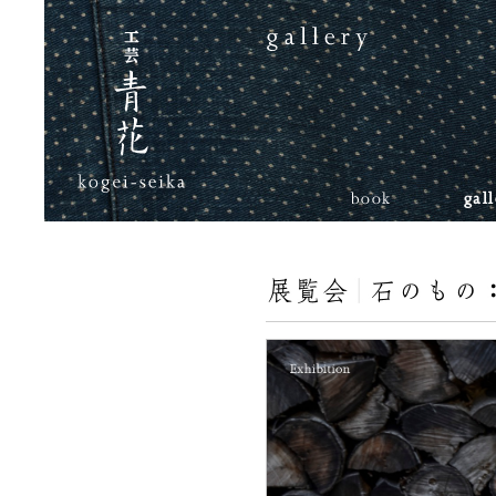
book
gal