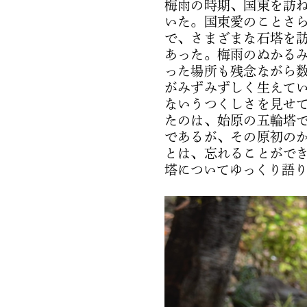
梅雨の時期、国東を訪
いた。国東愛のことさ
で、さまざまな石塔を
あった。梅雨のぬかる
った場所も残念ながら
がみずみずしく生えて
ないうつくしさを見せ
たのは、始原の五輪塔
であるが、その原初の
とは、忘れることがで
塔についてゆっくり語