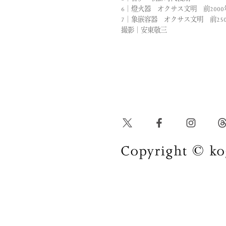
6｜燈火器 オクサス文明 前2000
7｜象嵌容器 オクサス文明 前250
撮影｜安東敬三
Copyright © kog