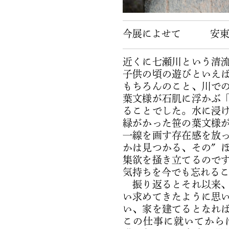
今展によせて 安東
近くに七瀬川という清
子供の頃の遊びといえ
もちろんのこと、川で
葉文様が石肌に浮かぶ
ることでした。水に浸
緑がかった笹の葉文様
一線を画す存在感を放
かは見つかる、その″
集欲を掻き立てるので
気持ちを今でも忘れる
振り返るとそれ以来、
い求めてきたように思
い、家を建てるとなれ
この仕事に就いてから