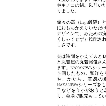
やキノコの鍋。以前い
りました。
銘々の器（hagi飯碗）
におもちかえりいただ
デザインで、みための
くしゃくせず）按配さ
しさです。
会は時間をかえてＡと
と丸若屋の丸若裕俊さ
ます。NAKANIWAシ
企画したもの。和洋を
や、かたち、質感の
NAKANIWAシリーズ
子などをうかがおうと
り、会場で販売もして