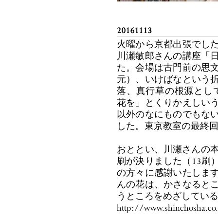
20161113
火曜から京都出張でし
川瀬敏郎さんの講座「
た。会場は古門前の思
元）、いけばなという
落、真行草の根源とし
花を」とくりかえしい
以外のなにものでもな
した。東京教室の最終回
おととい、川瀬さんの本
刷が決りました（13刷
の方々に感謝いたしま
んの花は、かさなると
うところをめざしてい
http://www.shinchosha.c