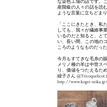
な染色工場の話です。
産階級の人々の話を読
ような言葉に立ちどま
「ここにきたとき、私
しても、我々が繊維事
いるのだと知ると、と
い、長い間、この地の
ころのようなものだっ
今月もすてきな毛糸の
メリノ種の羊は中世ス
り、価値をつたえるた
繰子さん @Tricoquelic
http://www.kogei-seika.jp