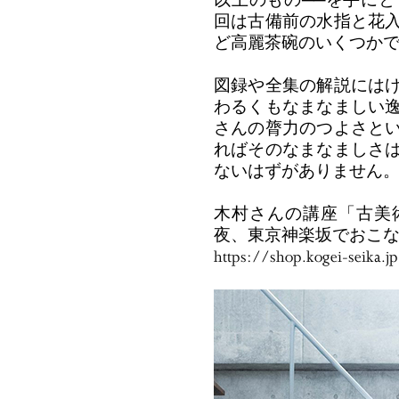
以上のもの──を手に
回は古備前の水指と花
ど高麗茶碗のいくつか
図録や全集の解説には
わるくもなまなましい
さんの膂力のつよさと
ればそのなまなましさ
ないはずがありません
木村さんの講座「古美術
夜、東京神楽坂でおこな
https://shop.kogei-seika.