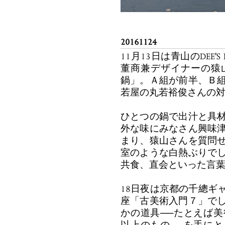
20161124
11月13日は青山のDEE
董商兼デザイナーの猿
鍋」。Ａ組が前半、Ｂ
若屋の丸若裕俊さんの
ひとつの鍋で出汁と具
外な味にみなさん興味
まり、猿山さんを質問
室のような白熱ぶりで
共食、直会といった言
18日夜は京都の千總ギ
座「古美術入門７」で
かの道具──たとえば