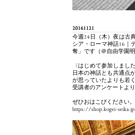
20161121
今週24日（木）夜は古
シア・ローマ神話16｜デ
奪」です（＠自由学園
〈はじめて参加しまし
日本の神話とも共通点
が思っていたよりも若
受講者のアンケートよ
ぜひおはこびください
https://shop.kogei-seika.