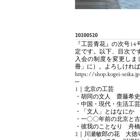
20200520
『工芸青花』の次号14
定です。以下、目次で
入会の制度を変更しま
冊」に）。よろしけれ
https://shop.kogei-seika.j
─
1｜北京の工芸
・胡同の文人 齋藤希
・中国・現代・生活工
・「文人」とはなにか
・一〇〇年前の北京と
・彼我のことなり 舟
2｜川瀬敏郎の花 大徳