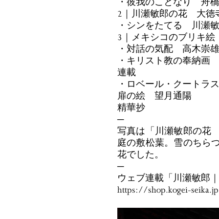
・彼我のことなり 舟
2｜川瀬敏郎の花 大徳
・シンをたてる 川瀬
3｜メキシコのブリキ
・対話の気配 高木崇
・キリスト教の奉納画
連載
・ロベール・クートラス
扉の絵 望月通陽
精華抄
─
写真は「川瀬敏郎の花
庭の敷松葉。雪のちら
花でした。
─
ウェブ連載「川瀬敏郎
https://shop.kogei-seika.