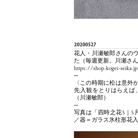
20200527
花人・川瀬敏郎さんのウ
た（毎週更新。川瀬さ
https://shop.kogei-seika.
─
〈この時期に松は意外か
先入観をとりはらえば
（川瀬敏郎）
─
写真は「四時之花5｜5月
／器＝ガラス氷柱形花