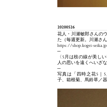
20200526
花人・川瀬敏郎さんのウ
た（毎週更新。川瀬さ
https://shop.kogei-seika.
─
〈5月は枝の線が美しい
人の思いを遠くへいざ
─
写真は「四時之花5｜5
子、箱根菊、馬鈴草／