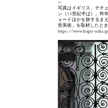
─
写真はイギリス、チチ
ン（13世紀半ば）。昨
ォードほかを旅するま
世美術」を取材したと
https://www.kogei-seika.