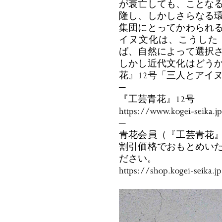
が衰亡しても、ことな
隆し、しかしさらなる
集団にとってかわられ
イヌ文化は、こうした
ば、自然によって選択
しかし近代文化はどう
花』12号「三人とアイ
─
『工芸青花』12号
https://www.kogei-seika.j
─
青花会員（『工芸青花
割引価格でおもとめい
ださい。
https://shop.kogei-seika.j