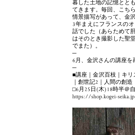
暮した土地の記憶とと
てきます。毎回、こち
情景描写があって、金
3年まえにフランスの
話でした（あらためて
はそのとき撮影した聖
でまた）。
─
6月、金沢さんの講座を
─
■講座｜金沢百枝｜キリ
｜創世記2｜人間の創造
□6月25日(木)18時半
https://shop.kogei-seika.