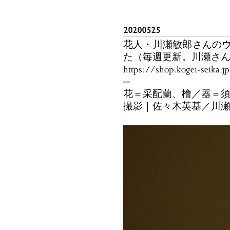
20200525
花人・川瀬敏郎さんのウ
た（毎週更新。川瀬さ
https://shop.kogei-seika.
─
花＝采配蘭、檜／器＝
撮影｜佐々木英基／川