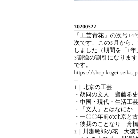
20200522
『工芸青花』の次号14
次です。この5月から
しました（期間を「1年
3割強の割引になりま
です。
https://shop.kogei-seika.j
─
1｜北京の工芸
・胡同の文人 齋藤希
・中国・現代・生活工
・「文人」とはなにか
・一〇〇年前の北京と
・彼我のことなり 舟
2｜川瀬敏郎の花 大徳