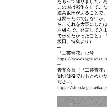
をもって知りました。あ
この国は戦争をしてこ
道具坂田があることで
は変ったのではないか
ら、それを大事にした
を組んで、発言してき
で伝えたかったこと」『
坂田」特集より）
─
『工芸青花』12号
https://www.kogei-seika.j
─
青花会員（『工芸青花
割引価格でおもとめい
ださい。
https://shop.kogei-seika.j