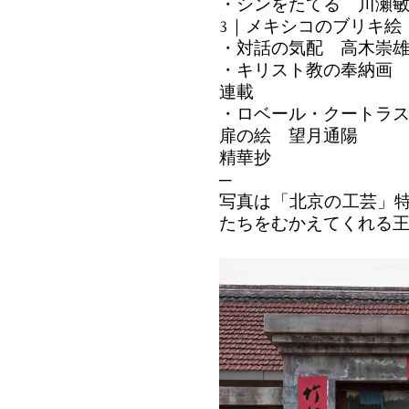
・シンをたてる 川瀬
3｜メキシコのブリキ
・対話の気配 高木崇
・キリスト教の奉納画
連載
・ロベール・クートラス
扉の絵 望月通陽
精華抄
─
写真は「北京の工芸」
たちをむかえてくれる