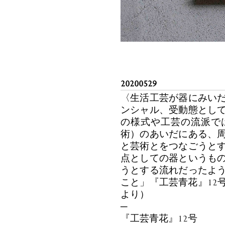
20200529
〈生活工芸が器にみい
ンシャル、受動態とし
の様式や工芸の流派で
術）のあいだにある、
と芸術とをつなごうと
点としての器というも
うとする流れだったよ
こと」『工芸青花』12
より）
─
『工芸青花』12号