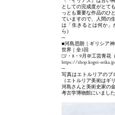
〈『イリアス』は古い
としての完成度がとて
っとも重要な作品のひ
ていますので、人間の
は「生きるとは何か」
ら）
─
■河島思朗｜ギリシア
世界｜全3回
□7・8・9月＠工芸青花
https://shop.kogei-seika.
─
写真はエトルリアのブ
（エトルリア美術はギ
河島さんと美術史家の
考古学博物館にいまし