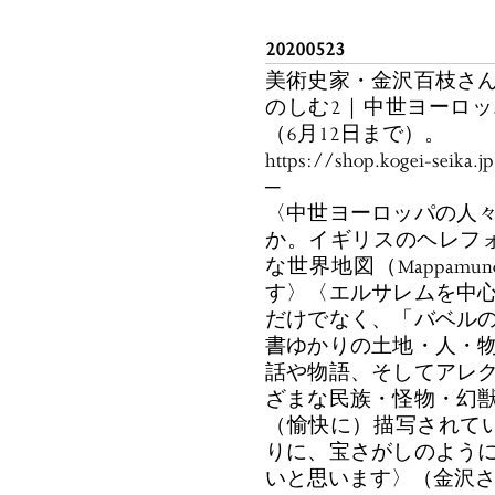
20200523
美術史家・金沢百枝さ
のしむ2｜中世ヨーロ
（6月12日まで）。
https://shop.kogei-seika.
─
〈中世ヨーロッパの人
か。イギリスのヘレフ
な世界地図（Mappam
す〉〈エルサレムを中
だけでなく、「バベル
書ゆかりの土地・人・
話や物語、そしてアレ
ざまな民族・怪物・幻
（愉快に）描写されて
りに、宝さがしのよう
いと思います〉（金沢