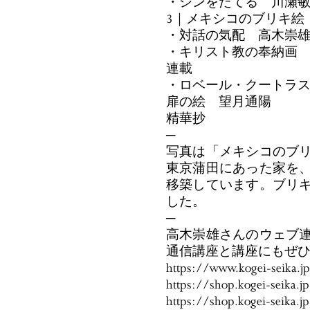
・シンをたてる 川瀬
3｜メキシコのブリキ
・対話の気配 高木崇
・キリスト教の奉納画
連載
・ロベール・クートラス
扉の絵 望月通陽
精華抄
─
写真は「メキシコのブ
東京蒲田にあった家を
移築しています。ブリ
した。
─
高木崇雄さんのウェブ
通信講座と講座にもぜ
https://www.kogei-seika.j
https://shop.kogei-seika.
https://shop.kogei-seika.