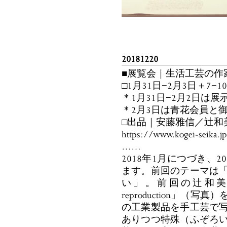
20181220
■展覧会｜生活工芸の作
□1月31日−2月3日＋7
＊1月31日−2月2日は
＊2月3日は青花会員と
□出品｜安藤雅信／辻和
https://www.kogei-seika.j
……
2018年1月につづき、
ます。前回のテーマは
い」。前回の辻和美さんの出
reproduction」
の工業製品を手工芸で
ありつつ特殊（ふぞろ