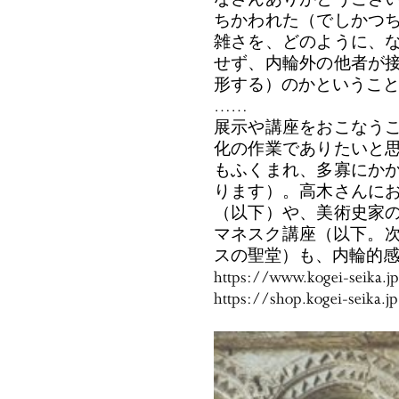
ちかわれた（でしかつ
雑さを、どのように、
せず、内輪外の他者が
形する）のかというこ
……
展示や講座をおこなう
化の作業でありたいと
もふくまれ、多寡にか
ります）。高木さんに
（以下）や、美術史家
マネスク講座（以下。次
スの聖堂）も、内輪的
https://www.kogei-seika.j
https://shop.kogei-seika.