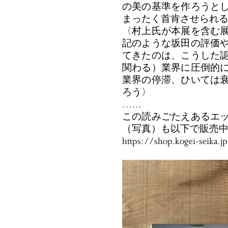
の美の基準を作ろうとし
まったく首肯させられ
〈村上氏が本展を含む展
記のような坂田の評価や
てきたのは、こうした認
関わる）業界に圧倒的に
業界の停滞、ひいては衰
ろう〉
……
この読みごたえあるエ
（写真）も以下で販売
https://shop.kogei-seika.