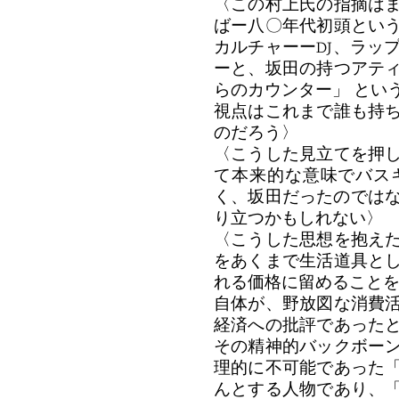
〈この村上氏の指摘は
ばー八〇年代初頭という
カルチャーーDJ、ラッフ
ーと、坂田の持つアティ
らのカウンター」 とい
視点はこれまで誰も持
のだろう〉
〈こうした見立てを押し
て本来的な意味でバ
く、坂田だったのでは
り立つかもしれない〉
〈こうした思想を抱え
をあくまで生活道具と
れる価格に留めることを
自体が、野放図な消費活
経済への批評であった
その精神的バックボ
理的に不可能であった
んとする人物であり、