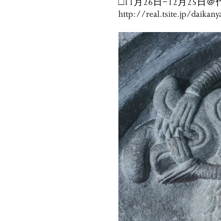
□11月26日−12月25
http://real.tsite.jp/daik