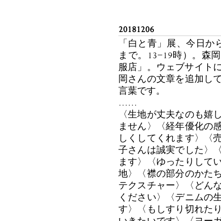
20181206
「白と青」展、今日か
まで。13−19時）。
服店」。ウェブサイトに
岡さんの文章を追加し
言葉です。
……
〈生地が丈夫なのも嬉
ません〉〈経年優化の
しくしてくれます〉〈
子さんは誠実でした〉
ます〉〈ゆったりして
地〉〈襟の部分のかた
テクスチャー〉〈どん
ください〉〈デニムの
す〉〈もしすり切れた