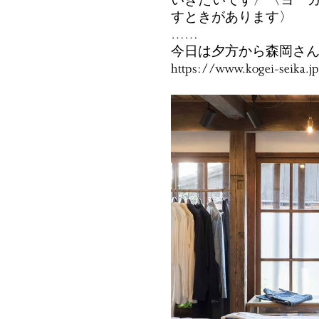
いきたいです〉〈ヨー
すときがあります〉
……
今日は夕方から森岡さ
https://www.kogei-seika.j