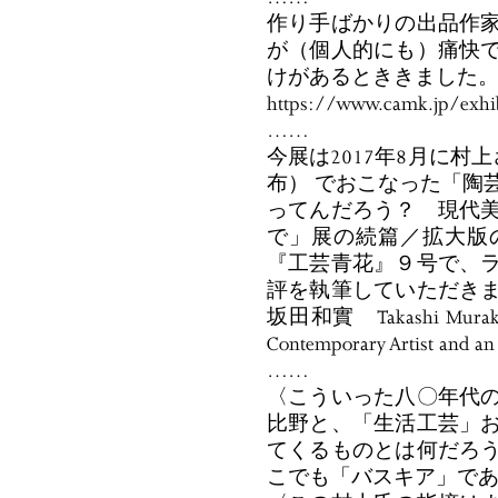
作り手ばかりの出品作
が（個人的にも）痛快
けがあるとききました
https://www.camk.jp/exhi
……
今展は2017年8月に村上さんが自
布） でおこなった「陶
ってんだろう？ 現代
で」展の続篇／拡大版
『工芸青花』９号で、
評を執筆していただき
坂田和實 Takashi Murakami 
Contemporary Artist and
……
〈こういった八〇年代の
比野と、「生活工芸」お
てくるものとは何だろ
こでも「バスキア」て