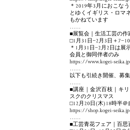
＊2019年3月におこ
とゆくイギリス・ロマネス
もかねています
……
■展覧会｜生活工芸の作
□1月31日−2月3日＋7−
＊1月31日−2月2日は
会員と御同伴者のみ
https://www.kogei-seika.j
……
以下も引続き開催、募
……
■講座｜金沢百枝｜キリ
スクのクリスマス
□12月20日(木)18時
https://shop.kogei-seika.
……
■工芸青花フェア｜百思