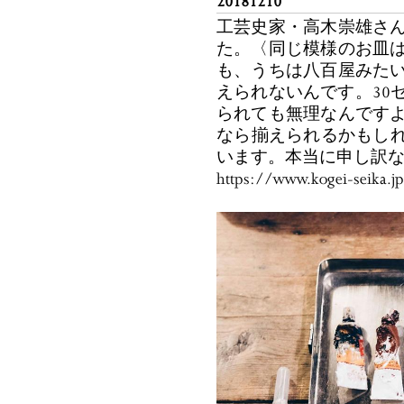
20181210
工芸史家・高木崇雄さ
た。〈同じ模様のお皿
も、うちは八百屋みた
えられないんです。30
られても無理なんです
なら揃えられるかもし
います。本当に申し訳
https://www.kogei-seika.j