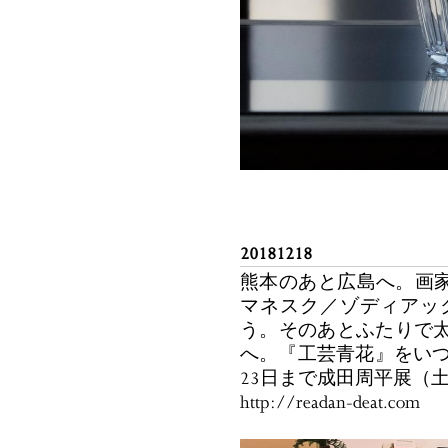
20181218
熊本のあと広島へ。画家 
マネスク／ゾディアッ
う。そのあとふたりで太田
へ。『工芸青花』をい
23日まで成田周平展（
http://readan-deat.com