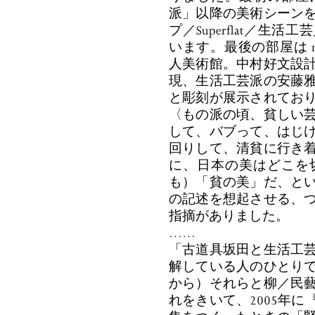
派」以降の美術シーン
プ／Superflat／
います。最後の部屋は mus
人美術館。中村好文設
現、生活工芸派の安藤
と彫刻が展示されてお
〈もの派の頃、貧しい
して、バブって、はじ
回りして、清貧に行き
に、日本の美はどこを
も）「貧の美」だ、と
の記述を想起させる、
指摘がありました。
……
「古道具坂田と生活工
解している人のひとり
から）それらと柳／民
れをきいて、2005年