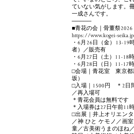
ていない気がします。
一成さんです。
─────
■青花の会｜骨董祭2026
https://www.kogei-seika.j
・6月26日（金）13-
者）／販売有
・6月27日（土）11-18
・6月28日（日）11-17
□会場｜青花室 東京都新
坂）
□入場｜1500円 ＊2
／再入場可
＊青花会員は無料です
＊入場券は27日午前1
□出展｜井上オリエン
／神 ひと ケモノ／画
童／古美術うまのほね