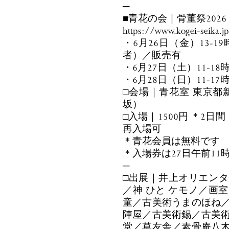
─
■青花の会｜骨董祭2026
https://www.kogei-seika.j
・6月26日（金）13-
者）／販売有
・6月27日（土）11-18
・6月28日（日）11-17
□会場｜青花室 東京都新
坂）
□入場｜1500円 ＊2日
再入場可
＊青花会員は無料です
＊入場券は27日午前1
─
□出展｜井上オリエン
／神 ひと ケモノ／画
童／古美術うまのほね
陣屋／古美術錫／古美術
堂／草友舎／素骨庵八