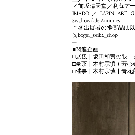
／前坂晴天堂／利菴アーツコレ
IMADO／LAPIN ART G
Swallowdale Antiques
＊各出展者の推奨品は
@kogei_seika_shop
─
■関連企画
□展観｜坂田和實の眼｜
□呈茶｜木村宗慎＋芳心
□催事｜木村宗慎｜青花