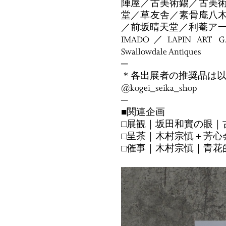
陣屋／古美術錫／古美術
堂／草友舎／素骨庵八
／前坂晴天堂／利菴アーツコレ
IMADO／LAPIN ART G
Swallowdale Antiques
─
＊各出展者の推奨品は
@kogei_seika_shop
─
■関連企画
□展観｜坂田和實の眼｜
□呈茶｜木村宗慎＋芳心
□催事｜木村宗慎｜青花