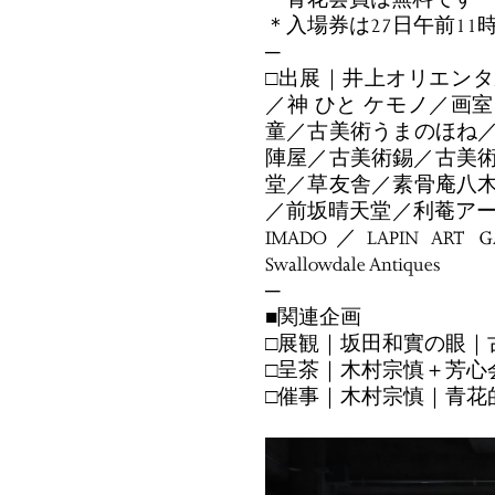
＊入場券は27日午前1
─
□出展｜井上オリエン
／神 ひと ケモノ／画
童／古美術うまのほね
陣屋／古美術錫／古美術
堂／草友舎／素骨庵八
／前坂晴天堂／利菴アーツコレ
IMADO／LAPIN ART G
Swallowdale Antiques
─
■関連企画
□展観｜坂田和實の眼｜
□呈茶｜木村宗慎＋芳心
□催事｜木村宗慎｜青花