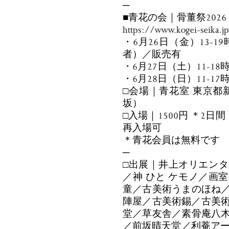
─
■青花の会｜骨董祭2026
https://www.kogei-seika.j
・6月26日（金）13-
者）／販売有
・6月27日（土）11-18
・6月28日（日）11-17
□会場｜青花室 東京都新
坂）
□入場｜1500円 ＊2日
再入場可
＊青花会員は無料です
─
□出展｜井上オリエン
／神 ひと ケモノ／画
童／古美術うまのほね
陣屋／古美術錫／古美術
堂／草友舎／素骨庵八
／前坂晴天堂／利菴アーツコレ