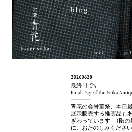
book
gal
20260628
最終日です
Final Day of the Seika Antiq
─────
青花の会骨董祭、本日最
展示販売する推奨品も
ぎわっています。1階の
に、おたのしみくださ