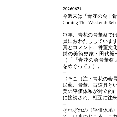
20260624
今週末は「青花の会｜
Coming This Weekend: Seika
─────
毎年、青花の骨董祭で
員におわたししていま
真とコメント、骨董文
鋭の美術史家・田代裕
（「『青花の会骨董祭
をめぐって」）。
─
〈そこ（注・青花の会
民藝、骨董、古道具と
美の評価体系が対立的
に接続され、相互に往
─
それぞれの〈評価体系
て、いまのところ、こ