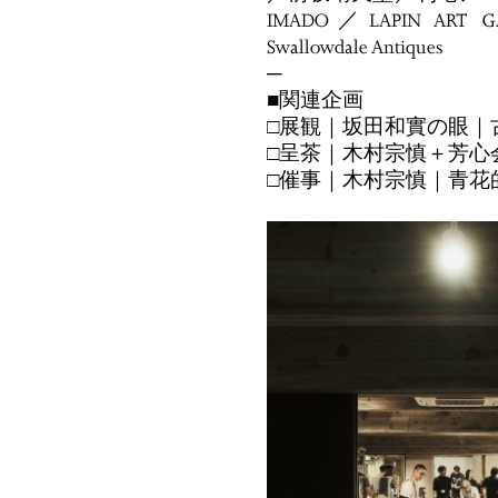
IMADO／LAPIN ART G
Swallowdale Antiques
─
■関連企画
□展観｜坂田和實の眼｜
□呈茶｜木村宗慎＋芳心
□催事｜木村宗慎｜青花