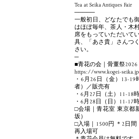
Tea at Seika Antiques Fair
─────
一般初日、どなたでも
はほぼ毎年、茶人・木
席をもっていただいて
具、「あさ貴」さんつ
さい。
─
■青花の会｜骨董祭2026
https://www.kogei-seika.j
・6月26日（金）13-
者）／販売有
・6月27日（土）11-18
・6月28日（日）11-17
□会場｜青花室 東京都新
坂）
□入場｜1500円 ＊2日
再入場可
＊青花会員は無料です